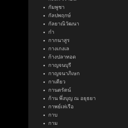
กัมพูชา
กัลปพฤกษ์
กัลยาณิวัฒนา
ก๋า
กากนาสูร
กางเกงเล
ก้างปลาทอด
กาญจนบุรี
กาญจนาภิเษก
กาเตียว
กานตรัตน์
ก้าน พึ่งบุญ ณ อยุธยา
กาพย์เห่เรือ
กาบ
กาม