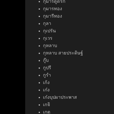
กุมารดูดรก
กุมารทอง
กุมารีทอง
กุลา
กุเปรัน
กุเวร
กุหลาบ
กุหลาบ สายประดิษฐ์
กู๊บ
กูปรี
กูรำ
เก้ง
เก๋ง
เก๋งบุปผาประพา
ส
เกจิ
เกตุ