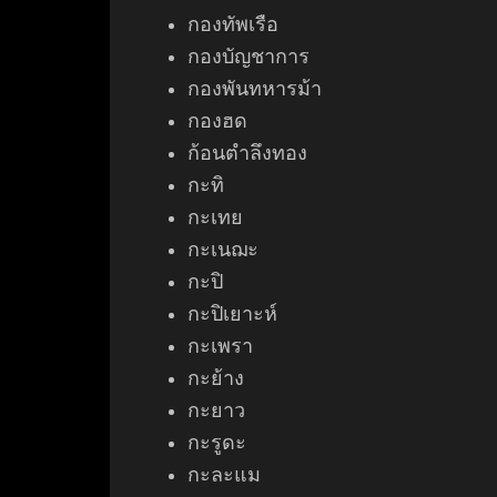
กองทัพเรือ
กองบัญชาการ
กองพันทหารม้า
กอง
ฮด
ก้อนตำลึงทอง
กะทิ
กะเทย
กะเนฌะ
กะปิ
กะปิเยาะห์
กะเพรา
กะย้าง
กะยาว
กะรูดะ
กะละแม