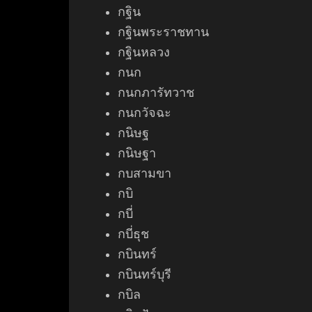
กฐิน
กฐินพระราชทาน
กฐินหลวง
กนก
กนกภารัทวาช
กนกวัจฉะ
กนิษฐ
กนิษฐา
กบสามขา
กบิ
กบี่
กบี่ธุช
กบินทร์
กบินทร์บุรี
กบิล