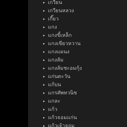
เกวียน
เ
กวียนหลวง
เกี๊ยว
แกง
แกงขี้เหล็ก
แกงเขียวหวาน
แกงแผนง
แกงส้ม
แกงส้มชะอมกุ้ง
แก่นตะวัน
แก้บน
แกรศัพทวนิช
แกละ
แก้ว
แก้วจอมแก่น
แก้วเจ้าจอม