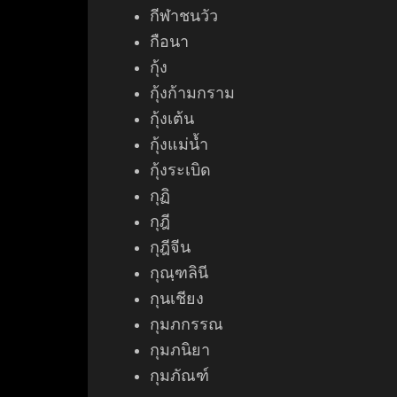
กีฬาชนวัว
กือนา
กุ้ง
กุ้งก้ามกราม
กุ้งเต้น
กุ้งแม่น้ำ
กุ้งระเบิด
กุฏิ
กุฎี
กุฎีจีน
กุณฺฑลินี
กุนเชียง
กุมภกรรณ
กุมภนิยา
กุมภัณฑ์