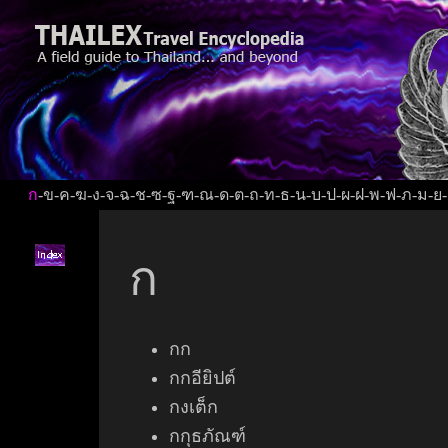
ก
-
ข
-
ค
-
ฆ
-
ง
-
จ
-
ฉ
-
ช
-
ซ
-
ฐ
-
ฑ
-
ณ
-
ด
-
ต
-
ถ
-
ท
-
ธ
-
น
-
บ
-
ป
-
ผ
-
ฝ
-
พ
-
ฟ
-
ภ
-
ม
-
ย
-
ก
กก
กกอียิปต์
กงเต็ก
กกุธภัณฑ์