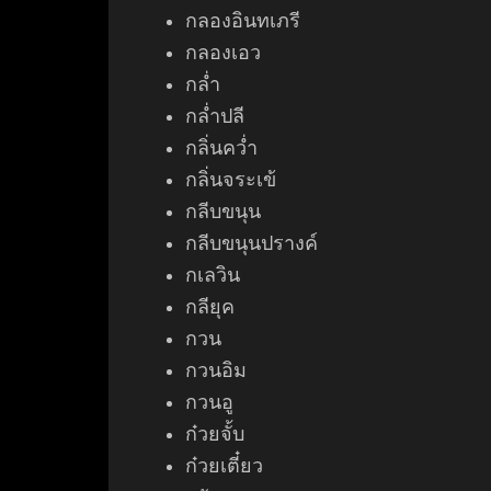
กลองอินทเภรี
กลองเอว
กล่ำ
กล่ำปลี
กลิ่นคว่ำ
กลิ่นจระเข้
กลีบขนุน
กลีบขนุนปรางค์
กเลวิน
กลียุค
กวน
กวนอิม
กวนอู
ก๋วยจั้บ
ก๋วยเตี๋ยว